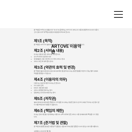
본 약관은 주식회사 핀휠(이하 “회사”)이 운영하는 ARTOVE 서비스의 이용과 관련하여 회사와 이용자
간의 권리·의무 및 책임사항을 규정함을 목적으로 합니다.
제1조 (목적)
ARTOVE 이용약
본 약관은 ARTOVE 웹사이트 및 관련 서비스의 이용 조건과 절차를 규정합니다.
제2조 (서비스 내용)
관
회사는 다음과 같은 서비스를 제공합니다.
전시 및 프로그램 정보 제공
장애예술인 고용 지원 및 ESG 연계 서비스 안내
서비스 도입 및 제휴 문의 응대
제3조 (약관의 효력 및 변경)
본 약관은 웹사이트에 게시함으로써 효력이 발생하며, 회사는 관련 법령을 위반하지 않는 범위 내에서
약관을 변경할 수 있습니다.
제4조 (이용자의 의무)
이용자는 다음 행위를 하여서는 안 됩니다.
허위 정보 입력
타인의 개인정보 도용
서비스 운영을 방해하는 행위
법령 또는 공서양속에 반하는 행위
제5조 (저작권)
웹사이트에 게시된 모든 콘텐츠의 저작권은 회사 또는 정당한 권리자(창작자)에게 있으며, 사전 동의 없
이 이를 무단으로 이용할 수 없습니다.
제6조 (책임의 제한)
회사는 천재지변, 불가항력 또는 이용자의 귀책 사유로 인한 서비스 이용 장애에 대해 책임을 지지 않습
니다.
제7조 (준거법 및 관할)
본 약관과 관련한 분쟁은 대한민국 법을 준거법으로 하며, 관할 법원은 회사의 본점 소재지를 따릅니다.
시행일자: 2026년 1월 1일